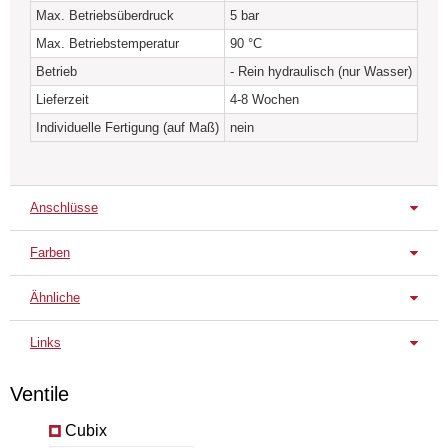
Max. Betriebsüberdruck
5 bar
Max. Betriebstemperatur
90 °C
Betrieb
- Rein hydraulisch (nur Wasser)
Lieferzeit
4-8 Wochen
Individuelle Fertigung (auf Maß)
nein
Anschlüsse
Farben
Serienanschluss
Wechselseitig L
Ähnliche
Serienfarbe/-oberfläche
Quadrix V
Quadrix H
Yega 
Signalweiß
Links
RAL 9003
Datenblatt
Ventile
Farbkonzept zum Heizkörper
|
alle Farben – Übersicht
Cubix
Anschussvarianten zum Heizkörper
|
alle Anschlüsse –