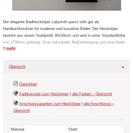
Der elegante Badheizkörper Labyrinth passt sehr gut als
Handtuchtrockner für moderne und luxuriöse Bäder. Der Heizkörper
besteht aus einem Stahlprofil 30x50mm und wird in einer Standardhöhe
von 1730mm gefertigt. Eine individuelle Maßanfertigung und eine breite
mehr
Auswahl an Oberflächen unterstreichen die Variabilität dieses
Badheizkörpers. Der Labyrinth kann nur an das üblich Heizungssystem
mit Wasser angeschlossen werden. Der elektrische oder kombinierte
Übersicht
Betrieb ist nur nach Umbau des Heizkörpers möglich und wird von uns als
ein separates Produkt Labyrinth elektrisch angeboten. Der Heizkörper
verfügt über 2 x 1/2" Innengewinde zum Anschliessen an die
Datenblatt
Rohrleitungen der Heizungsanlage. Wir empfehlen den Heizkörper mit
Farbkonzept zum Heizkörper
|
alle Farben – Übersicht
Cubix Designventilen zu kombinieren. Diese sind nicht im Preis enthalten
und müssen extra passend bestellt werden.
Anschussvarianten zum Heizkörper
|
alle Anschlüsse –
Übersicht
Material
Stahl