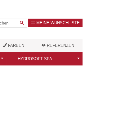
MEINE WUNSCHLISTE
FARBEN
REFERENZEN
HYDROSOFT SPA
Alle Infrakabinen
Classic / FamilyDuo
Royal
Antolani
Zubehör