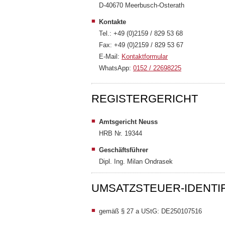
D-40670 Meerbusch-Osterath
Antike Gusseisenheizkörper
Kontakte
Tel.: +49 (0)2159 / 829 53 68
Industrie Rippenrohrheizkörper
Fax: +49 (0)2159 / 829 53 67
E-Mail:
Kontaktformular
Röhrenheizkörper
WhatsApp:
0152 / 22698225
Elektrische Heizkörper
REGISTERGERICHT
Amtsgericht Neuss
HRB Nr. 19344
Geschäftsführer
Dipl. Ing. Milan Ondrasek
UMSATZSTEUER-IDENTI
gemäß § 27 a UStG: DE250107516