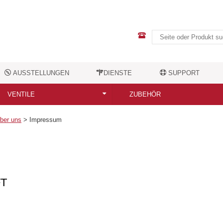
AUSSTELLUNGEN
DIENSTE
SUPPORT
VENTILE
ZUBEHÖR
Alle Ventile
Alle Zubehörteile
ber uns
>
Impressum
Moderne Designventile
Elektrische Heizstäbe
Nostalgische Ventile
Handtuchhalter
FT
Ventilzubehör
Kleiderhaken
Sonstiges Zubehör