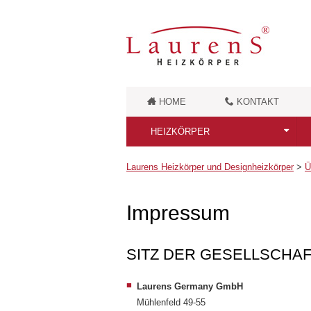
HOME
KONTAKT
HEIZKÖRPER
Alle Heizkörper
Laurens Heizkörper und Designheizkörper
>
Ü
Badheizkörper
Impressum
Retro Badheizkörper
SITZ DER GESELLSCHA
Badheizkörper aus Messing
Moderne Designheizkörper
Laurens Germany GmbH
Mühlenfeld 49-55
Unikate Designheizkörper