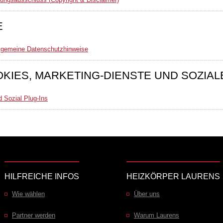
E
llgemeine Datenschutzhinweise
IES, MARKETING-DIENSTE UND SOZIA
 Sozial Plug-Ins
HILFREICHE INFOS
HEIZKÖRPER LAURENS
Wie wählen
Über uns
Partner werden
Warum Laurens