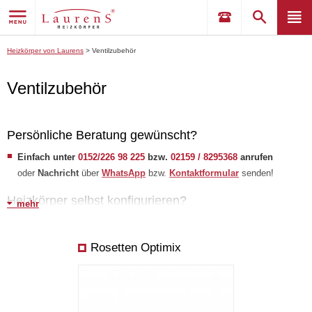
Heizkörper von Laurens
>
Ventilzubehör
Ventilzubehör
Persönliche Beratung gewünscht?
Einfach unter
0152/226 98 225
bzw.
02159 / 8295368
anrufen
oder
Nachricht
über
WhatsApp
bzw.
Kontaktformular
senden!
Heizkörper selbst konfigurieren?
mehr
Erstellen Sie selbst Ihre Wunschliste
und senden Sie uns Ihre
Anfrage!
​
Falls Sie Hilfe benötigen, schauen Sie unsere
Tipps
a
n.
Rosetten Optimix