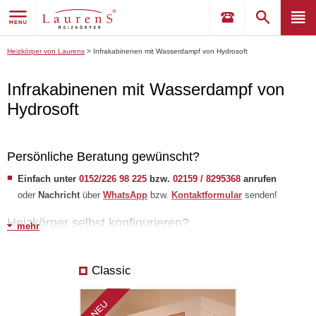
Heizkörper von Laurens
>
Infrakabinenen mit Wasserdampf von Hydrosoft
Infrakabinenen mit Wasserdampf von
Hydrosoft
Persönliche Beratung gewünscht?
Einfach unter
0152/226 98 225
bzw.
02159 / 8295368
anrufen
oder
Nachricht
über
WhatsApp
bzw.
Kontaktformular
senden!
Heizkörper selbst konfigurieren?
mehr
Erstellen Sie selbst Ihre Wunschliste
und senden Sie uns Ihre
Anfrage!
​
Falls Sie Hilfe benötigen, schauen Sie unsere
Tipps
a
n.
Classic