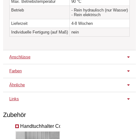
Max. Betriebstemperatur
90 °C
Betrieb
- Rein hydraulisch (nur Wasser)
- Rein elektrisch
Lieferzeit
4-8 Wochen
Individuelle Fertigung (auf Maß)
nein
Anschlüsse
Farben
Serienanschluss
Hinten unten L
Hinten unten R
Ähnliche
Serienfarbe/-oberfläche
Cortinix Black
Cortinix Gold
Rossi
Silber gebürst.
Links
MRA-SIBR
Datenblatt
Zubehör
Einbaueinleitung
Handtuchhalter Cortinix
Vorinstallation Box