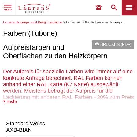
Laurens Heizkörper und Designheizkörper
>
Farben und Oberflächen zum Heizkörper
Farben (Tubone)
DRUCKEN (PDF)
Aufpreisfarben und
Oberflächen zu den Heizkörpern
Der Aufpreis für spezielle Farben wird immer auf eine
konkrete Anfrage berechnet. RAL Farben können
anhand einer RAL-Karte (K7 Karte) ausgewählt
werden. Meistens beträgt der Aufpreis für die
Lackierung mit anderen RAL-Farben +30% zum Preis
mehr
von dem Heizkörper. Der Aufpreis für spezielle
metallischen oder galvanisierten Oberflächen kann
bis zu +50% betragen. Die Lieferzeit verlängert sich
auf 6-10 Wochen gegenüber den Standarlieferzeiten
Standard Weiss
(meist. 4-6 Wochen).
AXB-BIAN