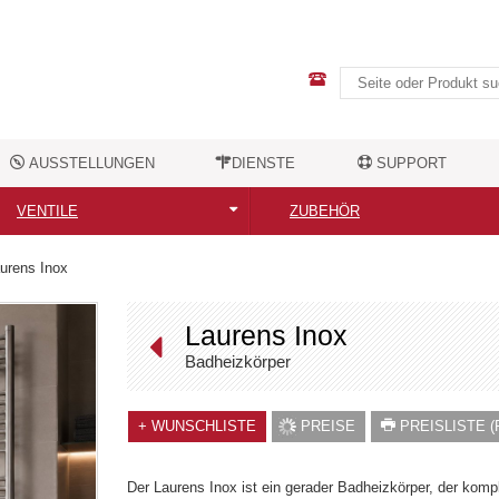
AUSSTELLUNGEN
DIENSTE
SUPPORT
VENTILE
ZUBEHÖR
Alle Ventile
Alle Zubehörteile
urens Inox
Moderne Designventile
Elektrische Heizstäbe
Laurens Inox
Nostalgische Ventile
Handtuchhalter
Badheizkörper
Ventilzubehör
Kleiderhaken
+
WUNSCHLISTE
PREISE
PREISLISTE (
Sonstiges Zubehör
Der Laurens Inox ist ein gerader Badheizkörper, der kompl