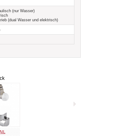
aulisch (nur Wasser)
risch
rieb (dual Wasser und elektrisch)
n
Yega Bagno
R Inox
L Centrix
Unten L
Unten R
Einrohr unten L
Einrohr unten R
ck
Übersicht
schlüsse – Übersicht
DETAIL
DETAIL
DETAIL
AIL