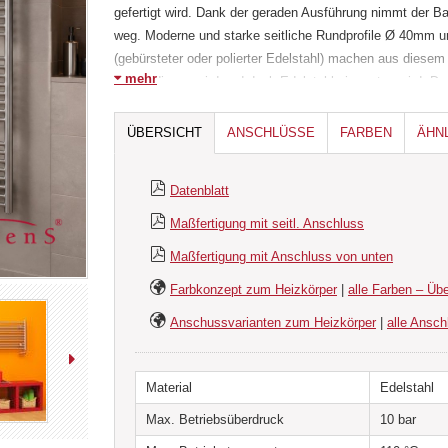
gefertigt wird. Dank der geraden Ausführung nimmt der Bad
weg. Moderne und starke seitliche Rundprofile Ø 40mm 
(gebürsteter oder polierter Edelstahl) machen aus diesem 
mehr
immer dienen wird und dank Edelstahl nie rosten wird. D
mit erhöhten Ansprüchen auf die Umfeld-Feuchtigkeit v
Turnsäle, private SPA Räume und Ruheräume. Edelstahl- 
ÜBERSICHT
ANSCHLÜSSE
FARBEN
ÄHN
Abdeckkappen und Handtuchhalter) erhöhen die Eleganz d
mit einem 50mm Mittelanschluss oder als Renovierungsh
Datenblatt
Maß hergestellt werden. Der Heizkörper gibt es auch als e
wenn der durch passenden Heizstab nachgerüstet wird. E
Maßfertigung mit seitl. Anschluss
horizontale Variante auf Maß gefertigt werden. Wir könne
Maßfertigung mit Anschluss von unten
Abmessungen als auch die Abstände zwischen den Rohre
wunschgemäß anpassen (weniger Rohre, kleinere oder gr
Farbkonzept zum Heizkörper
|
alle Farben – Übe
usw.).
Anschussvarianten zum Heizkörper
|
alle Ansch
Im Lieferumfang dieses Badheizköprers ist ein Montageki
x Dübeln und Schrauben (für Vollziegel-/Betonwände), 1 x
Material
Edelstahl
Entlüftungsventil inklusive. Andere Zubehörteile und A
Max. Betriebsüberdruck
10 bar
Heizköprer bestellt werden.