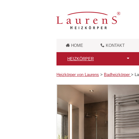
HOME
KONTAKT
HEIZKÖRPER
Alle Heizkörper
Heizkörper von Laurens
>
Badheizkörper
>
La
Badheizkörper
Retro Badheizkörper
Badheizkörper aus Messing
Moderne Designheizkörper
Unikate Designheizkörper