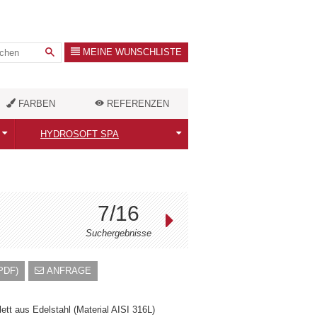
MEINE WUNSCHLISTE
FARBEN
REFERENZEN
HYDROSOFT SPA
Alle Infrakabinen
Classic / FamilyDuo
7/16
Royal
Suchergebnisse
Antolani
PDF)
ANFRAGE
Zubehör
ett aus Edelstahl (Material AISI 316L)