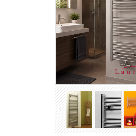
Antike Gusseisenheizkörper
Industrie Rippenrohrheizkörper
Röhrenheizkörper
Elektrische Heizkörper