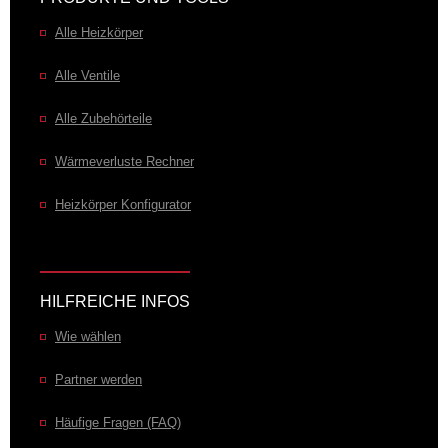
Alle Heizkörper
Extra-Lösungen
Alle Ventile
El. Heizstab unten L
El. Heizstab unten R
Wunschfarben/-oberflächen
Alle Zubehörteile
Weiss
Messing poliert
Bronze
MRG-9010
MRG-BRSP
MRG-BRZN
Wärmeverluste Rechner
Heizkörper Konfigurator
HILFREICHE INFOS
Wie wählen
Partner werden
Häufige Fragen (FAQ)