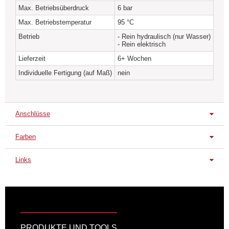
Max. Betriebsüberdruck
6 bar
Aufarbeitung sind selbstverständlich.
Max. Betriebstemperatur
95 °C
Betrieb
- Rein hydraulisch (nur Wasser)
- Rein elektrisch
Lieferzeit
6+ Wochen
Individuelle Fertigung (auf Maß)
nein
Anschlüsse
Farben
Serienanschluss
Hinten unten L
Hinten unten R
Links
Serienfarbe/-oberfläche
Datenblatt
Chrom
MRG-CHRO
Farbkonzept zum Heizkörper
|
alle Farben – Übersicht
Anschussvarianten zum Heizkörper
|
alle Anschlüsse –
Übersicht
PRODUKTE UND TOOLS