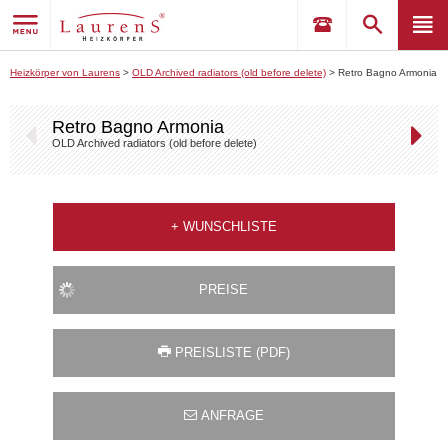
Heizkörper von Laurens
>
OLD Archived radiators (old before delete)
>
Retro Bagno Armonia
Retro Bagno Armonia
OLD Archived radiators (old before delete)
+
WUNSCHLISTE
PREISE
PREISLISTE (PDF)
ANFRAGE