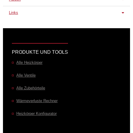
Serienanschluss
El. Heizstab unten L
El. Heizstab unten R
Links
Serienfarbe/-oberfläche
Datenblatt
Chrom
MRG-CHRO
Farbkonzept zum Heizkörper
|
alle Farben – Übersicht
Anschussvarianten zum Heizkörper
|
alle Anschlüsse –
Übersicht
PRODUKTE UND TOOLS
Alle Heizkörper
Alle Ventile
Wunschfarben/-oberflächen
Alle Zubehörteile
Weiss
Messing poliert
Bronze
MRG-9010
MRG-BRSP
MRG-BRZN
Wärmeverluste Rechner
Heizkörper Konfigurator