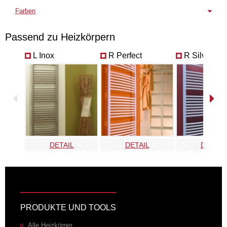
Farben
Chrom
Weiss
Passend zu Heizkörpern
VPT-B
VPT-E
L Inox
R Perfect
R Silverline
DETAIL
DETAIL
DETAIL
PRODUKTE UND TOOLS
Alle Heizkörper