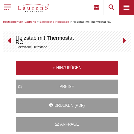
Heizkörper von Laurens
>
Elektrische Heizstäbe
>
Heizstab mit Thermostat RC
Heizstab mit Thermostat
RC
Elektrische Heizstäbe
+
HINZUFÜGEN
PREISE
DRUCKEN (PDF)
ANFRAGE